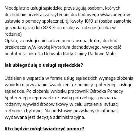
Nieodpłatne usługi sąsiedzkie przysługują osobom, których
dochód nie przekracza kryterium dochodowego wskazanego w
ustawie o pomocy społecznej, tj. kwoty 1010 zł (osoba samotnie
gospodarująca) lub 823 zł na osobę w rodzinie (osoba w
rodzinie).
Opłatę za usługi opiekuńcze ponosi osoba, której dochód
przekracza w/w kwotę kryterium dochodowego, wysokość
odpłatności określa Uchwała Rady Gminy Radowo Małe.
Jak ubiegać się o usługi sąsiedzkie?
Udzielenie wsparcia w formie usług sąsiedzkich wymaga złożenia
wniosku o przyznanie świadczenia z pomocy społecznej – usługi
sąsiedzkie. Po złożeniu wniosku pracownik Ośrodka Pomocy
Społecznej przeprowadza z osobą potrzebującą wsparcia
rodzinny wywiad środowiskowy w celu ustalenia sytuacji
rodzinnej i bytowej. Na podstawie pozyskanych informacji
wydawana jest decyzja administracyjna.
Kto będzie mógł świadczyć pomoc?