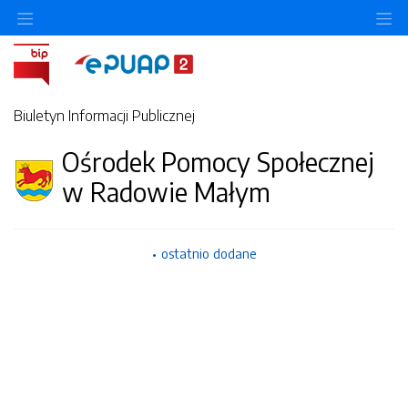
Ukryj/pokaż menu przedmiotowe
Uk
Biuletyn Informacji Publicznej
Ośrodek Pomocy Społecznej
w Radowie Małym
ostatnio dodane