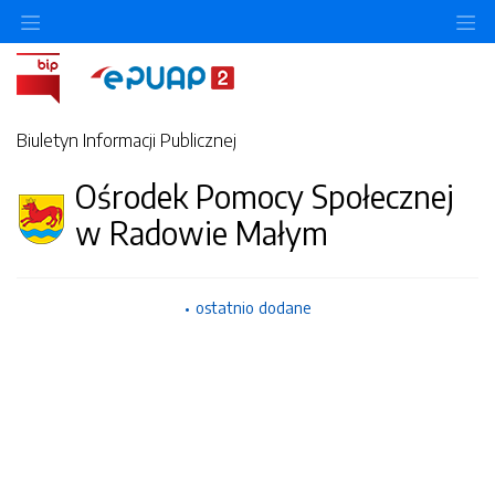
Ukryj/pokaż menu przedmiotowe
Uk
Biuletyn Informacji Publicznej
Ośrodek Pomocy Społecznej
w Radowie Małym
ostatnio dodane