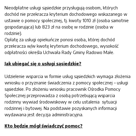
Nieodpłatne usługi sąsiedzkie przysługują osobom, których
dochód nie przekracza kryterium dochodowego wskazanego w
ustawie o pomocy społecznej, tj. kwoty 1010 zł (osoba samotnie
gospodarująca) lub 823 zł na osobę w rodzinie (osoba w
rodzinie).
Opłatę za usługi opiekuńcze ponosi osoba, której dochód
przekracza w/w kwotę kryterium dochodowego, wysokość
odpłatności określa Uchwała Rady Gminy Radowo Małe.
Jak ubiegać się o usługi sąsiedzkie?
Udzielenie wsparcia w formie usług sąsiedzkich wymaga złożenia
wniosku o przyznanie świadczenia z pomocy społecznej – usługi
sąsiedzkie. Po złożeniu wniosku pracownik Ośrodka Pomocy
Społecznej przeprowadza z osobą potrzebującą wsparcia
rodzinny wywiad środowiskowy w celu ustalenia sytuacji
rodzinnej i bytowej. Na podstawie pozyskanych informacji
wydawana jest decyzja administracyjna.
Kto będzie mógł świadczyć pomoc?