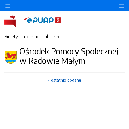
Ukryj/pokaż menu przedmiotowe
Uk
Biuletyn Informacji Publicznej
Ośrodek Pomocy Społecznej
w Radowie Małym
ostatnio dodane