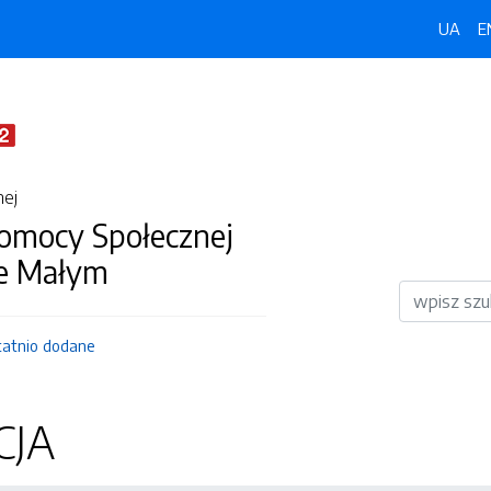
UA
E
nej
omocy Społecznej
e Małym
Wyszukiwar
tatnio dodane
CJA