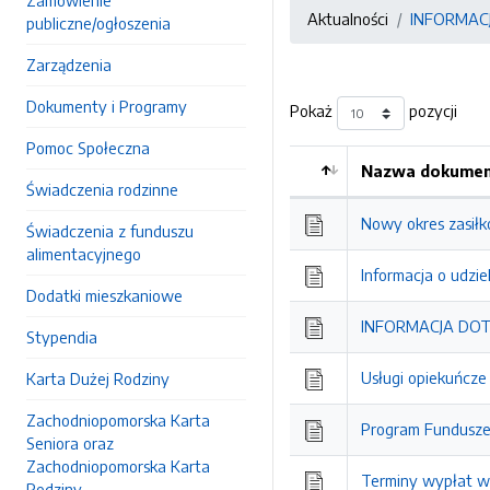
Zamówienie
Aktualności
INFORMAC
publiczne/ogłoszenia
Zarządzenia
Dokumenty i Programy
Pokaż
pozycji
Pomoc Społeczna
Nazwa dokument
Świadczenia rodzinne
Kolejność
Nowy okres zasił
Świadczenia z funduszu
alimentacyjnego
Informacja o udzi
Dodatki mieszkaniowe
INFORMACJA DO
Stypendia
Usługi opiekuńcze
Karta Dużej Rodziny
Zachodniopomorska Karta
Program Fundusze
Seniora oraz
Zachodniopomorska Karta
Terminy wypłat w
Rodziny