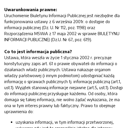
Uwarunkowania prawne:
Uruchomienie Biuletynu Informacji Publicznej jest niezbędne dla
funkcjonowania ustawy z 6 września 2001r. o dostępie do
informacji publicznej (Dz. U. Nr 112, poz. 1198) oraz
Rozporządzenia MSWiA z 17 maja 2002 w sprawie BIULETYNU
INFORMACJI PUBLICZNEJ (Dz.U. Nr 67, poz. 619).
Co to jest informacja publiczna?
Ustawa, która weszła w życie 1 stycznia 2002 r. precyzuje
konstytucyjny zapis art. 61 o prawie obywateli do informacji o
działaniach władz publicznych. Ustawa nakazuje organom
władzy państwowej (i innym podmiotom) udostępniać każdą
informację o sprawach publicznych tj. informację publiczną (art.1,
ust.1). Wyjątek stanowią informacje niejawne (art.5, ust.1). Dostęp
do informacji publicznej przysługuje każdemu. Od osoby, która
domaga się takiej informacji, nie wolno żądać wykazania, że ma
ona w tym interes prawny lub faktyczny. Prawo to obejmuje
uprawnienia do:
uzyskania informacji, w tym informacji przetworzonej,