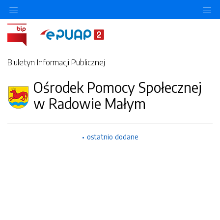
Ukryj/pokaż menu przedmiotowe
Uk
Biuletyn Informacji Publicznej
Ośrodek Pomocy Społecznej
w Radowie Małym
ostatnio dodane