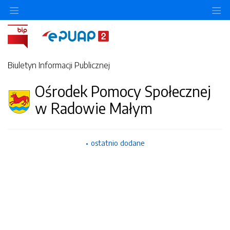
Ukryj/pokaż menu przedmiotowe
Uk
Biuletyn Informacji Publicznej
Ośrodek Pomocy Społecznej
w Radowie Małym
ostatnio dodane