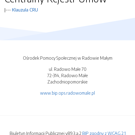
|---
Klauzula CRU
Ośrodek Pomocy Społecznej w Radowie Małym
ul. Radowo Małe 70
72-314, Radowo Małe
Zachodniopomorskie
www.bip.ops.radowomale.pl
Biuletyn Informacji Publicznej v89.3.a.2
BIP zgodny z WCAG 2.1