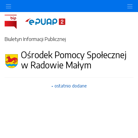
Ukryj/pokaż menu przedmiotowe
Uk
Biuletyn Informacji Publicznej
Ośrodek Pomocy Społecznej
w Radowie Małym
ostatnio dodane