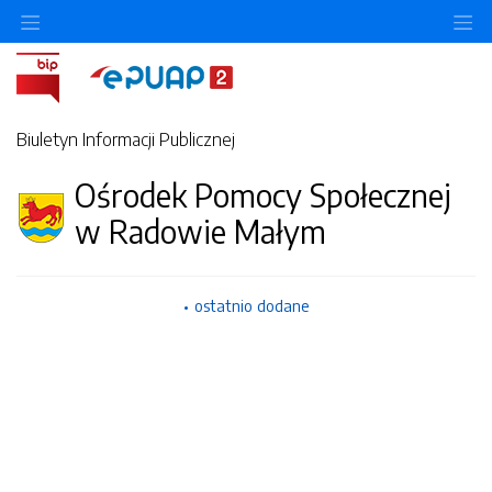
Ukryj/pokaż menu przedmiotowe
Uk
Biuletyn Informacji Publicznej
Ośrodek Pomocy Społecznej
w Radowie Małym
ostatnio dodane