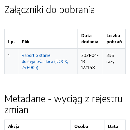
Załączniki do pobrania
Data
Liczba
Lp.
Plik
dodania
pobrań
1
Raport o stanie
2021-04-
396
dostępności.docx (DOCX,
13
razy
74.60Kb)
12:11:48
Metadane - wyciąg z rejestru
zmian
Akcja
Osoba
Data