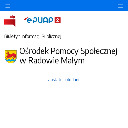
Ukryj/pokaż menu przedmiotowe
Uk
Biuletyn Informacji Publicznej
Ośrodek Pomocy Społecznej
w Radowie Małym
ostatnio dodane