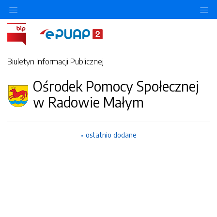
Ukryj/pokaż menu przedmiotowe
Uk
Biuletyn Informacji Publicznej
Ośrodek Pomocy Społecznej
w Radowie Małym
ostatnio dodane