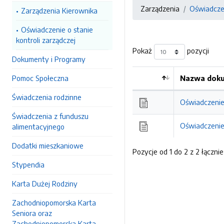
Zarządzenia
Oświadczen
Zarządzenia Kierownika
Oświadczenie o stanie
kontroli zarządczej
Pokaż
pozycji
Dokumenty i Programy
Pomoc Społeczna
Nazwa doku
Kolejność
Świadczenia rodzinne
Oświadczenie 
Świadczenia z funduszu
Oświadczenie 
alimentacyjnego
Dodatki mieszkaniowe
Pozycje od 1 do 2 z 2 łącznie
Stypendia
Karta Dużej Rodziny
Zachodniopomorska Karta
Seniora oraz
Zachodniopomorska Karta