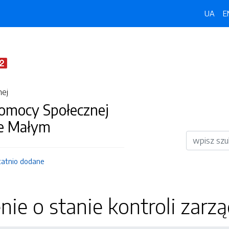
UA
E
nej
omocy Społecznej
e Małym
Wyszukiwar
tatnio dodane
ie o stanie kontroli zarzą