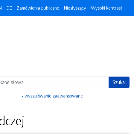
N
DE
Zamówienia publiczne
Niesłyszący
Wysoki kontrast
ka
Szukaj
wyszukiwanie zaawansowane
dczej