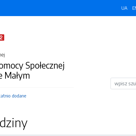
UA
E
nej
omocy Społecznej
e Małym
Wyszukiwar
tatnio dodane
dziny