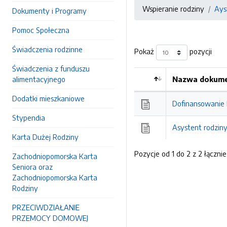
Wspieranie rodziny
Ays
Dokumenty i Programy
Pomoc Społeczna
Świadczenia rodzinne
Pokaż
pozycji
Świadczenia z funduszu
alimentacyjnego
Nazwa dokumen
Kolejność
Dodatki mieszkaniowe
Dofinansowanie
Stypendia
Asystent rodzin
Karta Dużej Rodziny
Pozycje od 1 do 2 z 2 łącznie
Zachodniopomorska Karta
Seniora oraz
Zachodniopomorska Karta
Rodziny
PRZECIWDZIAŁANIE
PRZEMOCY DOMOWEJ