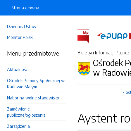
Strona główna
Dziennik Ustaw
Monitor Polski
Menu przedmiotowe
Biuletyn Informacji Publicz
Ośrodek P
Aktualności
w Radowi
Ośrodek Pomocy Społecznej w
Radowie Małym
os
Nabór na wolne stanowisko
Zamówienie
Aystent ro
publiczne/ogłoszenia
Zarządzenia