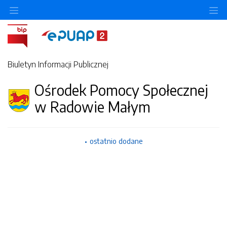
Ukryj/pokaż menu przedmiotowe
Uk
Biuletyn Informacji Publicznej
Ośrodek Pomocy Społecznej
w Radowie Małym
ostatnio dodane