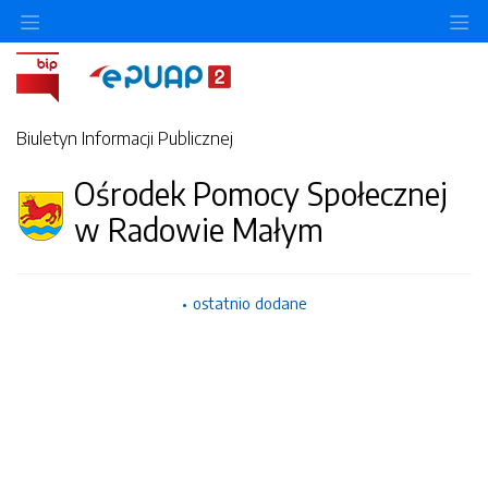
Ukryj/pokaż menu przedmiotowe
Uk
Biuletyn Informacji Publicznej
Ośrodek Pomocy Społecznej
w Radowie Małym
ostatnio dodane