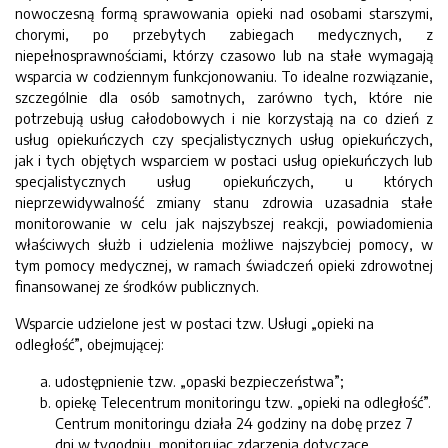
nowoczesną formą sprawowania opieki nad osobami starszymi,
chorymi, po przebytych zabiegach medycznych, z
niepełnosprawnościami, którzy czasowo lub na stałe wymagają
wsparcia w codziennym funkcjonowaniu. To idealne rozwiązanie,
szczególnie dla osób samotnych, zarówno tych, które nie
potrzebują usług całodobowych i nie korzystają na co dzień z
usług opiekuńczych czy specjalistycznych usług opiekuńczych,
jak i tych objętych wsparciem w postaci usług opiekuńczych lub
specjalistycznych usług opiekuńczych, u których
nieprzewidywalność zmiany stanu zdrowia uzasadnia stałe
monitorowanie w celu jak najszybszej reakcji, powiadomienia
właściwych służb i udzielenia możliwe najszybciej pomocy, w
tym pomocy medycznej, w ramach świadczeń opieki zdrowotnej
finansowanej ze środków publicznych.
Wsparcie udzielone jest w postaci tzw. Usługi „opieki na
odległość”, obejmującej:
udostępnienie tzw. „opaski bezpieczeństwa”;
opiekę Telecentrum monitoringu tzw. „opieki na odległość”.
Centrum monitoringu działa 24 godziny na dobę przez 7
dni w tygodniu, monitorując zdarzenia dotyczące