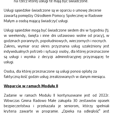
na rzecz której usługi te mają być świadczone.
Usługi sąsiedzkie świadczone są w oparciu o umowę zlecenie
zawartą pomiędzy Ośrodkiem Pomocy Społecznej w Radowie
Małym a osobą mającą świadczyć usługi.
Usługi sąsiedzkie mogą być świadczone siedem dni w tygodniu (tj.
w weekendy, święta i inne dni ustawowo wolne od pracy), w
godzinach porannych, popołudniowych, wieczornych i nocnych.
Zakres, wymiar oraz okres przyznania usług uzależniony jest
indywidualnych potrzeb i sytuacji osoby, dla której przeznaczone
są usługi i wynika z decyzji administracyjnej przyznającej te
usługi.
Osoba, dla której przeznaczone są usługi ponosi opłatę za
faktyczną ilość godzin usług zrealizowanych w danym miesiącu.
Wsparcie w ramach Modułu II
Zadanie w ramach Modułu II kontynuowane jest od 2022r.
Wówczas Gmina Radowo Małe zakupiła 30 zestawów opasek
bezpieczeństwa i przekazała je seniorom, którzy spełniali
kryteria zawarte w programie. „Opieka na odległość” jest