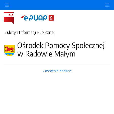
Ukryj/pokaż menu przedmiotowe
Uk
Biuletyn Informacji Publicznej
Ośrodek Pomocy Społecznej
w Radowie Małym
ostatnio dodane