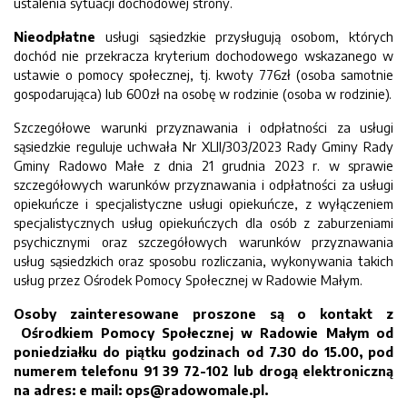
ustalenia sytuacji dochodowej strony.
Nieodpłatne
usługi sąsiedzkie przysługują osobom, których
dochód nie przekracza kryterium dochodowego wskazanego w
ustawie o pomocy społecznej, tj. kwoty 776zł (osoba samotnie
gospodarująca) lub 600zł na osobę w rodzinie (osoba w rodzinie).
Szczegółowe warunki przyznawania i odpłatności za usługi
sąsiedzkie reguluje uchwała Nr XLII/303/2023 Rady Gminy Rady
Gminy Radowo Małe z dnia 21 grudnia 2023 r. w sprawie
szczegółowych warunków przyznawania i odpłatności za usługi
opiekuńcze i specjalistyczne usługi opiekuńcze, z wyłączeniem
specjalistycznych usług opiekuńczych dla osób z zaburzeniami
psychicznymi oraz szczegółowych warunków przyznawania
usług sąsiedzkich oraz sposobu rozliczania, wykonywania takich
usług przez Ośrodek Pomocy Społecznej w Radowie Małym.
Osoby zainteresowane proszone są o kontakt z
Ośrodkiem Pomocy Społecznej w Radowie Małym od
poniedziałku do piątku godzinach od 7.30 do 15.00, pod
numerem telefonu 91 39 72-102 lub drogą elektroniczną
na adres: e mail: ops@radowomale.pl.